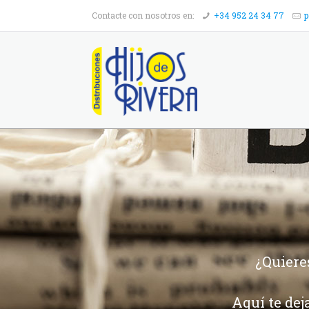
Contacte con nosotros en:
+34 952 24 34 77
p
¿Quiere
Aquí te dej