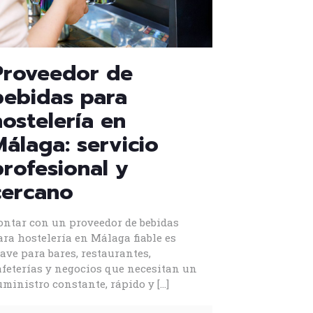
Proveedor de
bebidas para
hostelería en
Málaga: servicio
profesional y
cercano
ontar con un proveedor de bebidas
ara hostelería en Málaga fiable es
lave para bares, restaurantes,
afeterías y negocios que necesitan un
uministro constante, rápido y
[…]