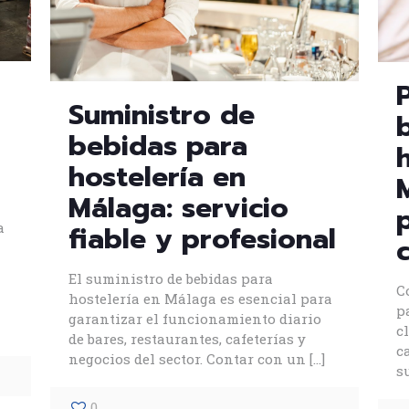
Suministro de
bebidas para
hostelería en
Málaga: servicio
a
fiable y profesional
El suministro de bebidas para
C
hostelería en Málaga es esencial para
p
garantizar el funcionamiento diario
c
de bares, restaurantes, cafeterías y
c
negocios del sector. Contar con un
[…]
s
0