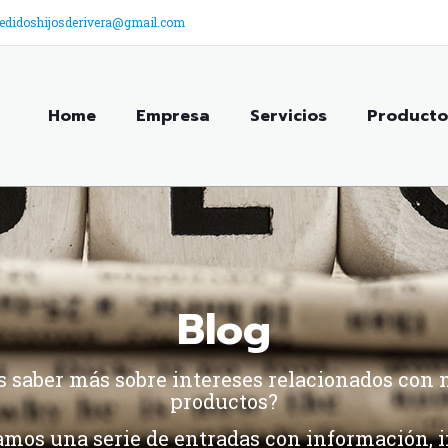
edidoshijosderivera@gmail.com
Home
Empresa
Servicios
Producto
Blog
s saber más sobre intereses relacionados con 
productos?
amos una serie de entradas con información, 