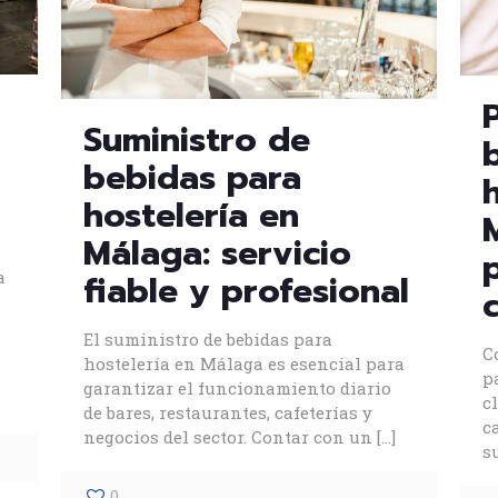
Suministro de
bebidas para
hostelería en
Málaga: servicio
a
fiable y profesional
El suministro de bebidas para
C
hostelería en Málaga es esencial para
p
garantizar el funcionamiento diario
c
de bares, restaurantes, cafeterías y
c
negocios del sector. Contar con un
[…]
s
0