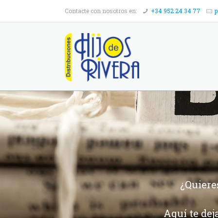
Contacte con nosotros en:
+34 952 24 34 77
p
¿Quiere
Aquí te dej