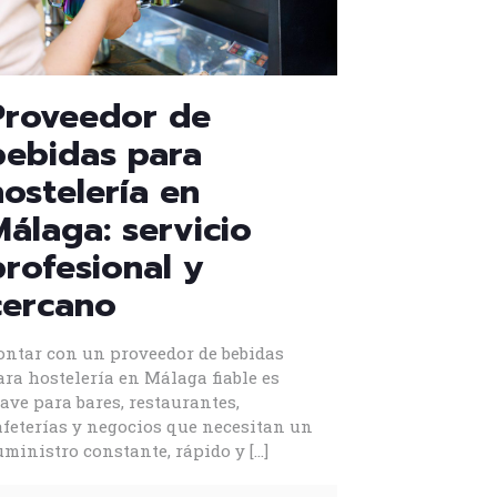
Proveedor de
bebidas para
hostelería en
Málaga: servicio
profesional y
cercano
ontar con un proveedor de bebidas
ara hostelería en Málaga fiable es
lave para bares, restaurantes,
afeterías y negocios que necesitan un
uministro constante, rápido y
[…]