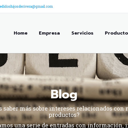
edidoshijosderivera@gmail.com
Home
Empresa
Servicios
Producto
Blog
s saber más sobre intereses relacionados con 
productos?
amos una serie de entradas con información, 