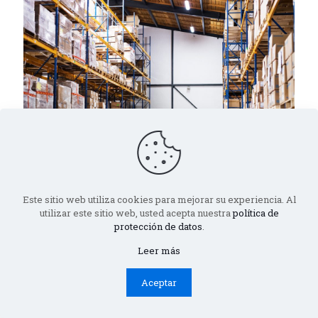
Este sitio web utiliza cookies para mejorar su experiencia. Al
utilizar este sitio web, usted acepta nuestra
política de
Distribuciones Hijos de Rivera
protección de datos
.
Málaga: tu proveedor de confianza
para hostelería
Leer más
En el competitivo sector de la hostelería, contar con
Aceptar
un proveedor fiable y ágil es clave. En Distribuciones
Hijos de Rivera Málaga, llevamos más de 45
[…]