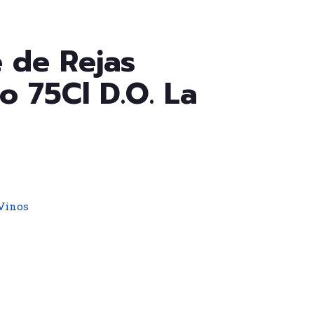
e de Rejas
o 75Cl D.O. La
Vinos