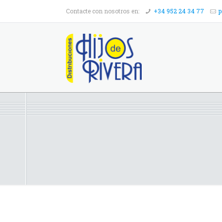
Contacte con nosotros en:
+34 952 24 34 77
p