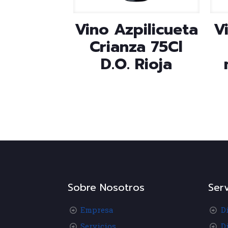
Vino Azpilicueta
V
Crianza 75Cl
D.O. Rioja
Sobre Nosotros
Serv
Empresa
D
Servicios
D