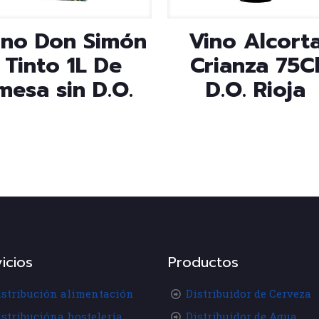
ino Don Simón
Vino Alcort
Tinto 1L De
Crianza 75C
mesa sin D.O.
D.O. Rioja
icios
Productos
istribución alimentación
Distribuidor de Cerveza
istribucióna hostelería
Distribuidor de Agua