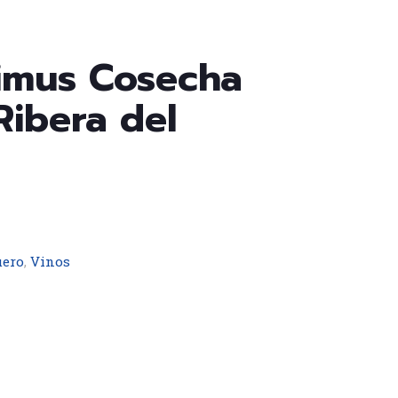
imus Cosecha
 Ribera del
uero
,
Vinos