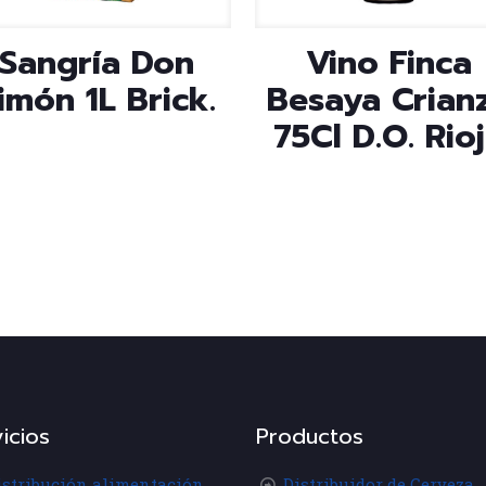
Sangría Don
Vino Finca
imón 1L Brick.
Besaya Crian
75Cl D.O. Rio
icios
Productos
istribución alimentación
Distribuidor de Cerveza