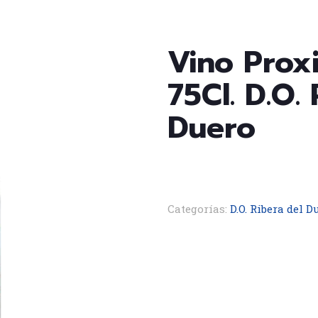
Vino Prox
75Cl. D.O.
Duero
Categorías:
D.O. Ribera del D