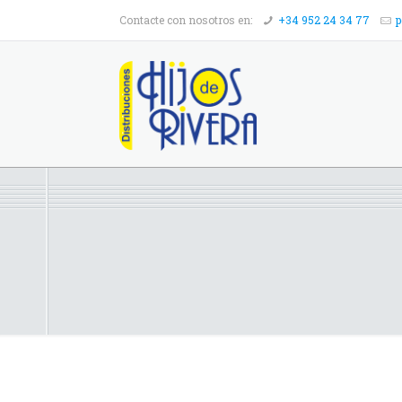
Contacte con nosotros en:
+34 952 24 34 77
p