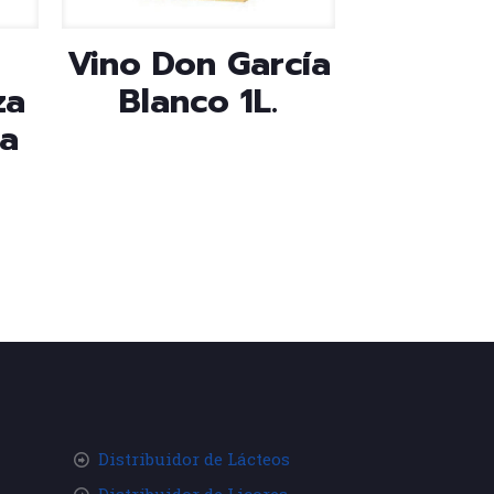
Vino Don García
za
Blanco 1L.
ja
Distribuidor de Lácteos
Distribuidor de Licores