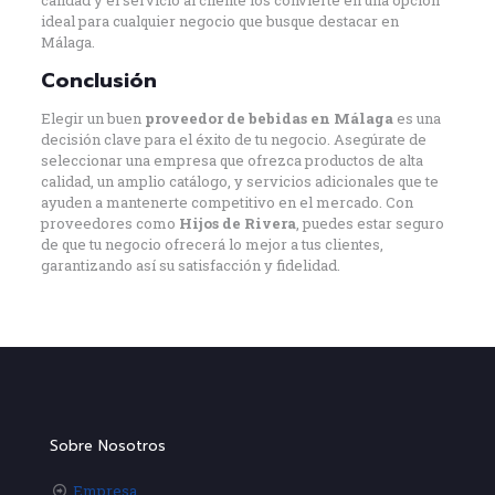
calidad y el servicio al cliente los convierte en una opción
ideal para cualquier negocio que busque destacar en
Málaga.
Conclusión
Elegir un buen
proveedor de bebidas en Málaga
es una
decisión clave para el éxito de tu negocio. Asegúrate de
seleccionar una empresa que ofrezca productos de alta
calidad, un amplio catálogo, y servicios adicionales que te
ayuden a mantenerte competitivo en el mercado. Con
proveedores como
Hijos de Rivera
, puedes estar seguro
de que tu negocio ofrecerá lo mejor a tus clientes,
garantizando así su satisfacción y fidelidad.
Sobre Nosotros
Empresa