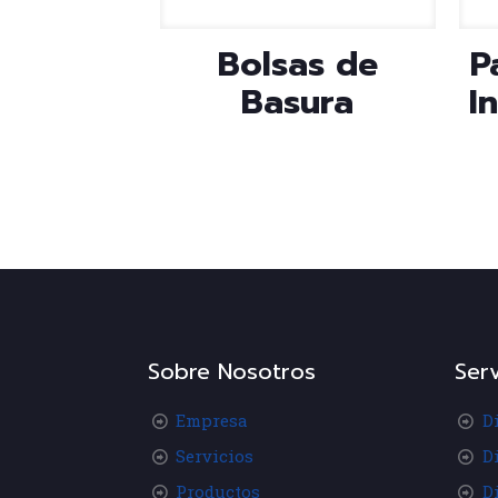
Bolsas de
P
Basura
I
Sobre Nosotros
Serv
Empresa
D
Servicios
D
Productos
D