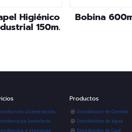
apel Higiénico
Bobina 600m
ndustrial 150m.
icios
Productos
istribución alimentación
Distribuidor de Cerveza
istribucióna hostelería
Distribuidor de Agua
istribución a vinotecas
Distribuidor de Café