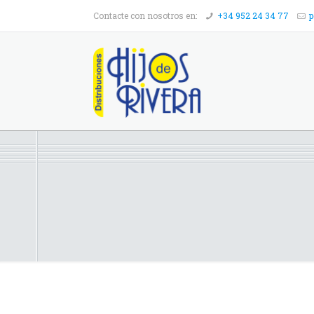
Contacte con nosotros en:
+34 952 24 34 77
p