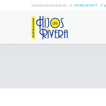
Contacte con nosotros en:
+34 952 24 34 77
p