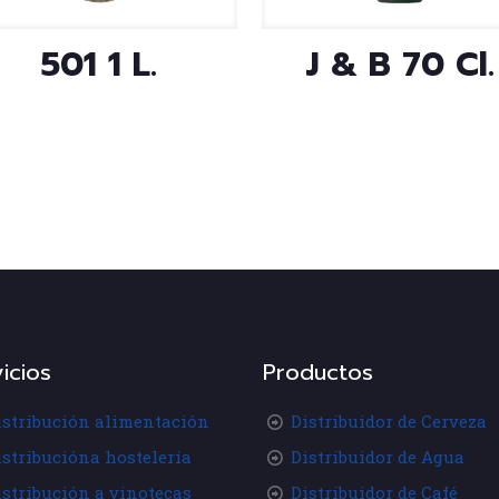
501 1 L.
J & B 70 Cl.
icios
Productos
istribución alimentación
Distribuidor de Cerveza
istribucióna hostelería
Distribuidor de Agua
istribución a vinotecas
Distribuidor de Café