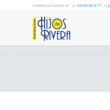
Contacte con nosotros en:
+34 952 24 34 77
p