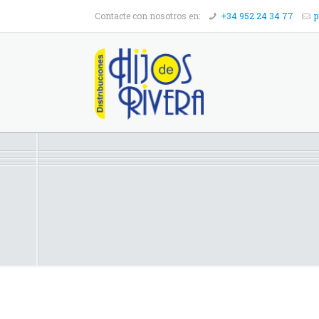
Contacte con nosotros en:
+34 952 24 34 77
p