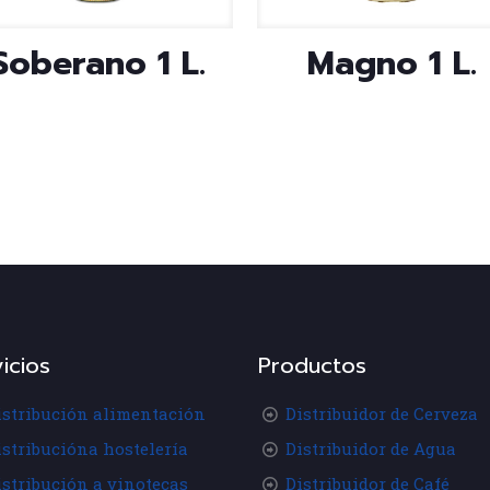
Soberano 1 L.
Magno 1 L.
icios
Productos
istribución alimentación
Distribuidor de Cerveza
istribucióna hostelería
Distribuidor de Agua
istribución a vinotecas
Distribuidor de Café