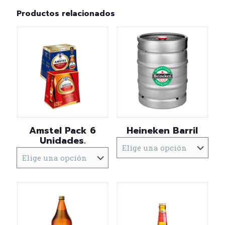
Productos relacionados
Amstel Pack 6
Heineken Barril
Unidades.
Este
producto
Este
tiene
producto
múltiples
tiene
variantes.
múltiples
Las
variantes.
opciones
Las
se
opciones
pueden
se