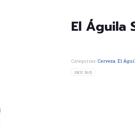
El Águila S
Categorías:
Cerveza
,
El Águi
SKU:
N/D