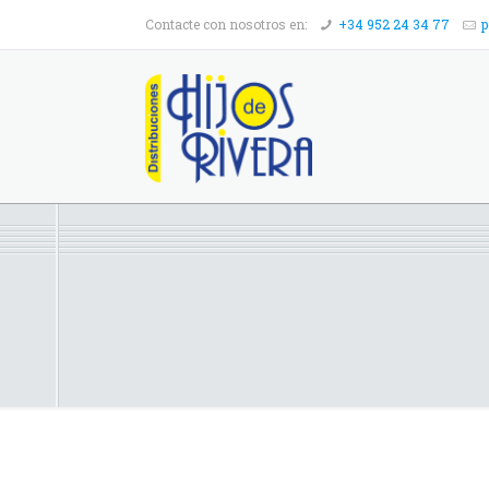
Contacte con nosotros en:
+34 952 24 34 77
p