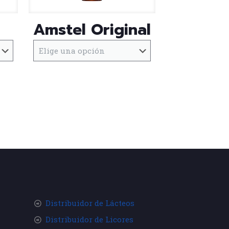
Amstel Original
Este
producto
tiene
múltiples
variantes.
Las
opciones
se
pueden
elegir
en
la
página
de
producto
Distribuidor de Lácteos
Distribuidor de Licores