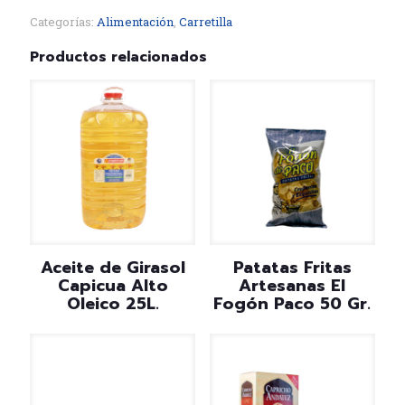
Categorías:
Alimentación
,
Carretilla
Productos relacionados
Aceite de Girasol
Patatas Fritas
Capicua Alto
Artesanas El
Oleico 25L.
Fogón Paco 50 Gr.