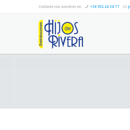
Contacte con nosotros en:
+34 952 24 34 77
p