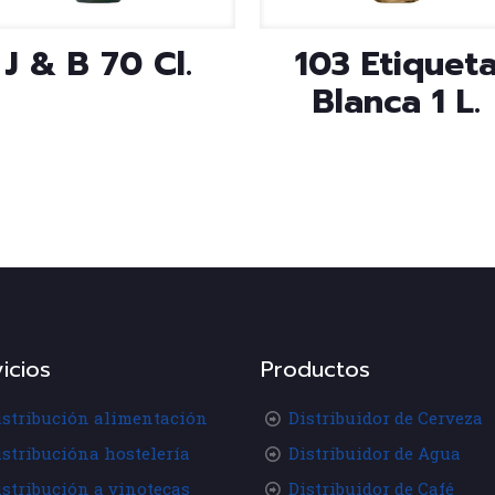
J & B 70 Cl.
103 Etiquet
Blanca 1 L.
icios
Productos
istribución alimentación
Distribuidor de Cerveza
istribucióna hostelería
Distribuidor de Agua
istribución a vinotecas
Distribuidor de Café