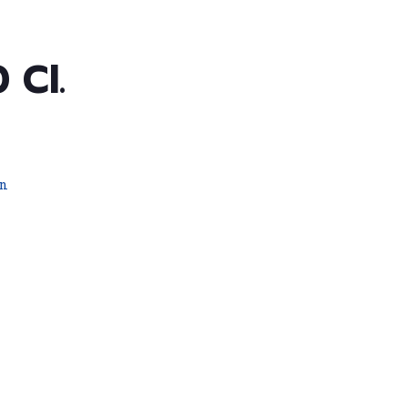
 Cl.
n