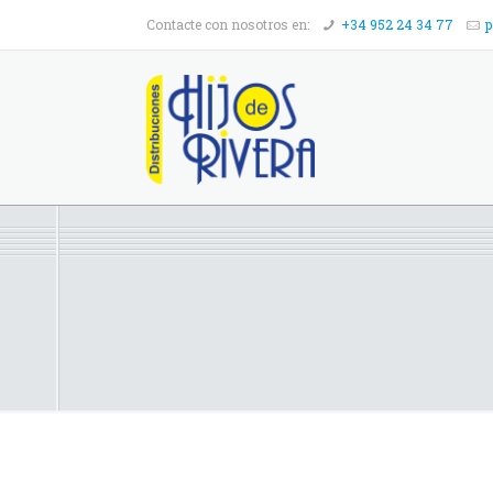
Contacte con nosotros en:
+34 952 24 34 77
p