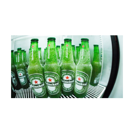
enorgullece ser tu socio confiable para abastecer tu
negocio con
alimentos de alta calidad al por mayor en
Málaga
. En esta entrada de blog, exploraremos nuestras
ofertas y cómo podemos ayudarte a satisfacer las
demandas de tus clientes.
Alimentos al por mayor en Málaga
Gama de Productos:
Como distribuidor de
alimentos al por mayor en
Málaga
, ofrecemos una amplia gama de productos de
primera calidad. Desde productos frescos y orgánicos