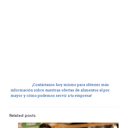
Atención al Cliente Personalizada:
En
Hijos de Rivera
, creemos en la atención al cliente
personalizada. Trabajamos contigo para comprender tus
necesidades y adaptar nuestras ofertas a tus
requerimientos específicos. Estamos disponibles para
responder a tus preguntas y brindarte asesoramiento
sobre productos y tendencias.
Al elegir Hijos de Rivera como tu proveedor de alimentos
al por mayor en Málaga, estás optando por calidad,
variedad y un servicio excepcional. Estamos
comprometidos en ayudarte a impulsar el éxito de tu
negocio en la industria de la hostelería en Málaga.
¿Listo para llevar tu negocio de hostelería al siguiente nivel
en Málaga?
¡Contáctanos hoy mismo para obtener más
información sobre nuestras ofertas de alimentos al por
mayor y cómo podemos servir a tu empresa!
Related posts